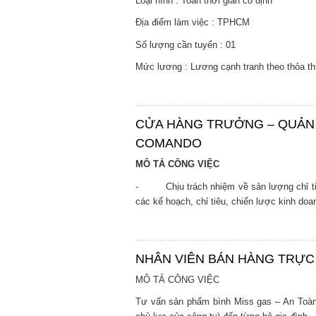
Loại hình : Toàn thời gian cố định
Địa điểm làm việc : TPHCM
Số lượng cần tuyển : 01
Mức lương : Lương cạnh tranh theo thỏa t
CỬA HÀNG TRƯỞNG – QUẢN
COMANDO
MÔ TẢ CÔNG VIỆC
- Chịu trách nhiệm về sản lượng chỉ ti
các kế hoạch, chỉ tiêu, chiến lược kinh doa
NHÂN VIÊN BÁN HÀNG TRỰC
MÔ TẢ CÔNG VIỆC
Tư vấn sản phẩm bình Miss gas – An Toà