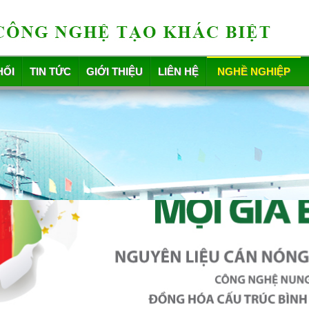
HỐI
TIN TỨC
GIỚI THIỆU
LIÊN HỆ
NGHỀ NGHIỆP