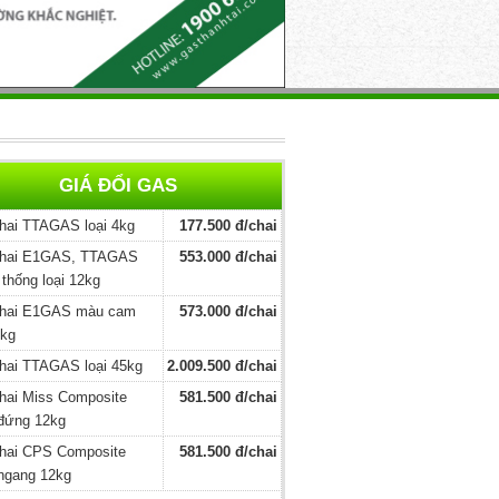
GIÁ ĐỔI GAS
hai TTAGAS loại 4kg
177.500 đ/chai
hai E1GAS, TTAGAS
553.000 đ/chai
 thống loại 12kg
hai E1GAS màu cam
573.000 đ/chai
2kg
hai TTAGAS loại 45kg
2.009.500 đ/chai
hai Miss Composite
581.500 đ/chai
 đứng 12kg
hai CPS Composite
581.500 đ/chai
 ngang 12kg