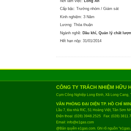
Nơi làm việc:
Long An
Cấp bậc: Trưởng nhóm / Giám sát
Kinh nghiệm: 3 Năm
Lương: Thỏa thuận
Ngành nghề:
Dầu khí, Quản lý chất lượ
Hết hạn nộp: 31/01/2014
CÔNG TY TRÁCH NHIỆM HỮU H
Cụm Công Nghiệp Long Định, Xã Long Cang, T
VĂN PHÒNG ĐẠI DIỆN TP. HỒ CHÍ MI
Lầu 7, tòa nhà RIC, 51 Hoàng Việt, Tân Sơn 
Điện thoại: (028) 3948.2525 Fax: (028) 3811.
Email:
info@e1gas.com
@Bản quyền
e1gas.com
. Ghi rõ nguồn "e1gas