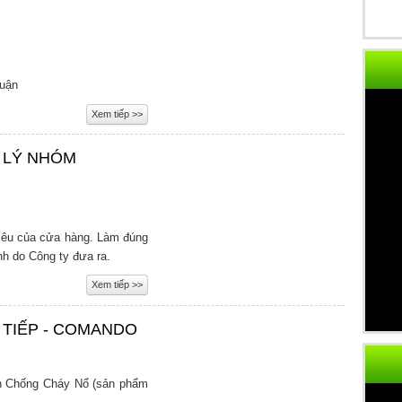
huận
Xem tiếp >>
 LÝ NHÓM
êu của cửa hàng. Làm đúng
nh do Công ty đưa ra.
Xem tiếp >>
 TIẾP - COMANDO
n Chống Cháy Nổ (sản phẩm