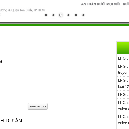
LPG c
G
LPG c
truyền
LPG c
loại 1
LPG c
LPG c
Xem tiếp >>
valve
LPG c
H DỰ ÁN
valve