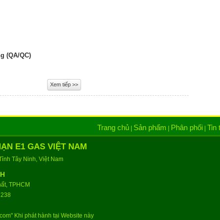
ng (QA/QC)
Xem tiếp >>
Trang chủ
Sản phẩm
Phân phối
Tin 
|
|
|
ẠN E1 GAS VIỆT NAM
ỉnh Tây Ninh, Việt Nam
NH
Nhất, TPHCM
7238
.com" Khi phát hành tại Website này