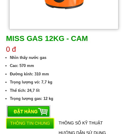
MISS GAS 12KG - CAM
0 đ
Nhìn thấy nước gas
Cao: 570 mm
Đường kính: 310 mm
Trọng lượng vỏ: 7,7 kg
Thể tích: 24,7 lít
Trọng lượng gas: 12 kg
ĐẶT HÀNG
THÔNG SỐ KỸ THUẬT
THÔNG TIN CHUNG
HƯỚNG DẪN SỬ DỤNG