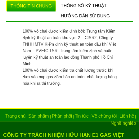
THÔNG SỐ KỸ THUẬT
THÔNG TIN CHUNG
HƯỚNG DẪN SỬ DỤNG
100% vỏ chai được kiểm định bởi: Trung tâm Kiểm
định kỹ thuật an toàn khu vực 2 – CISR2, Công ty
TNHH MTV Kiểm định kỹ thuật an toàn dầu khí Việt
Nam – PVEIC-TSR, Trung tâm kiểm định và huấn
luyện kỹ thuật an toàn lao động Thành phố Hồ Chí
Minh
100% vỏ chai được kiểm tra chất lượng trước khi
đưa vào nạp gas đảm bảo an toàn, chất lượng hàng
hóa khi ra thị trường.
Trang chủ
Sản phẩm
Phân phối
Tin tức
Về chúng tôi
Liên hệ
|
|
|
|
|
|
Nghề nghiệp
CÔNG TY TRÁCH NHIỆM HỮU HẠN E1 GAS VIỆT