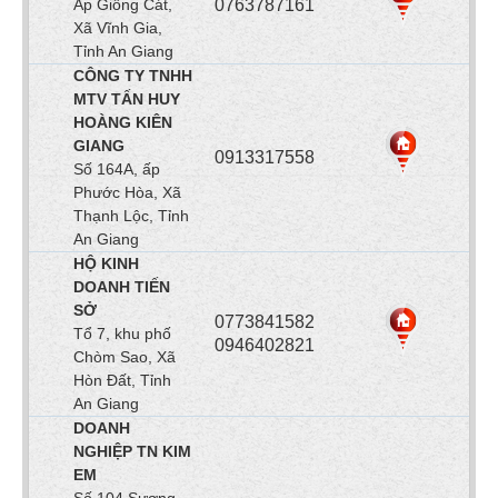
Ấp Giồng Cát,
0763787161
Xã Vĩnh Gia,
Tỉnh An Giang
CÔNG TY TNHH
MTV TẤN HUY
HOÀNG KIÊN
GIANG
0913317558
Số 164A, ấp
Phước Hòa, Xã
Thạnh Lộc, Tỉnh
An Giang
HỘ KINH
DOANH TIẾN
SỞ
0773841582
Tổ 7, khu phố
0946402821
Chòm Sao, Xã
Hòn Đất, Tỉnh
An Giang
DOANH
NGHIỆP TN KIM
EM