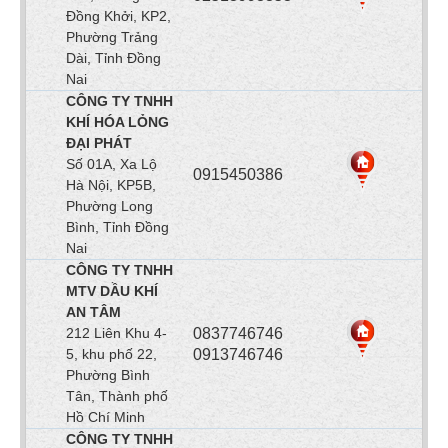
Đồng Khởi, KP2,
Phường Trảng
Dài, Tỉnh Đồng
Nai
CÔNG TY TNHH
KHÍ HÓA LỎNG
ĐẠI PHÁT
Số 01A, Xa Lộ
0915450386
Hà Nội, KP5B,
Phường Long
Bình, Tỉnh Đồng
Nai
CÔNG TY TNHH
MTV DẦU KHÍ
AN TÂM
212 Liên Khu 4-
0837746746
5, khu phố 22,
0913746746
Phường Bình
Tân, Thành phố
Hồ Chí Minh
CÔNG TY TNHH