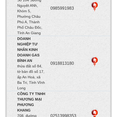
Số 104 Sương
Nguyệt ANh,
0985991983
Khóm 5,
Phường Châu
Phú A, Thành
Phố Châu Đốc,
Tỉnh An Giang
DOANH
NGHIỆP TƯ
NHÂN KINH
DOANH GAS
BÌNH AN
0918813180
thửa đất số 84,
tờ bản đồ số 17,
ấp An Hoà, xã
Ba Tri, Tỉnh Vĩnh
Long
CÔNG TY TNHH
THƯƠNG MẠI
PHƯƠNG
KHANG
708, đường
02513998353