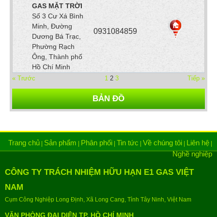
GAS MẶT TRỜI
Số 3 Cư Xá Bình
Minh, Đường
0931084859
Dương Bá Trạc,
Phường Rạch
Ông, Thành phố
Hồ Chí Minh
« Trước
1
2
3
Tiếp »
BẢN ĐỒ
Trang chủ
Sản phẩm
Phân phối
Tin tức
Về chúng tôi
Liên hệ
|
|
|
|
|
|
Nghề nghiệp
CÔNG TY TRÁCH NHIỆM HỮU HẠN E1 GAS VIỆT
NAM
Cụm Công Nghiệp Long Định, Xã Long Cang, Tỉnh Tây Ninh, Việt Nam
VĂN PHÒNG ĐẠI DIỆN TP. HỒ CHÍ MINH