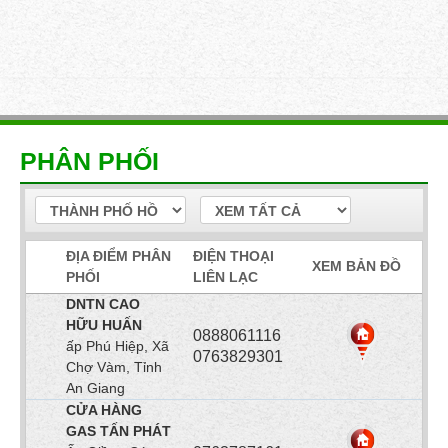
ang chủ
»
Phân phối
PHÂN PHỐI
ĐỊA ĐIỂM PHÂN
ĐIỆN THOẠI
XEM BẢN ĐỒ
PHỐI
LIÊN LẠC
DNTN CAO
HỮU HUẤN
0888061116
ấp Phú Hiệp, Xã
0763829301
Chợ Vàm, Tỉnh
An Giang
CỬA HÀNG
GAS TẤN PHÁT