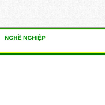
ome
»
Nghề nghiệp
NGHỀ NGHIỆP